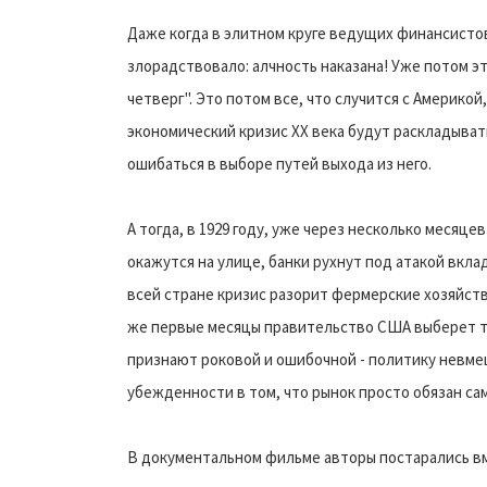
Даже когда в элитном круге ведущих финансисто
злорадствовало: алчность наказана! Уже потом э
четверг". Это потом все, что случится с Америко
экономический кризис ХХ века будут раскладыват
ошибаться в выборе путей выхода из него.
А тогда, в 1929 году, уже через несколько месяц
окажутся на улице, банки рухнут под атакой вкл
всей стране кризис разорит фермерские хозяйств
же первые месяцы правительство США выберет т
признают роковой и ошибочной - политику невмеш
убежденности в том, что рынок просто обязан сам 
В документальном фильме авторы постарались вме