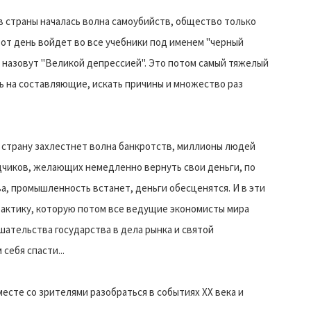
в страны началась волна самоубийств, общество только
тот день войдет во все учебники под именем "черный
й, назовут "Великой депрессией". Это потом самый тяжелый
ь на составляющие, искать причины и множество раз
ев страну захлестнет волна банкротств, миллионы людей
адчиков, желающих немедленно вернуть свои деньги, по
а, промышленность встанет, деньги обесценятся. И в эти
актику, которую потом все ведущие экономисты мира
ательства государства в дела рынка и святой
себя спасти...
сте со зрителями разобраться в событиях ХХ века и