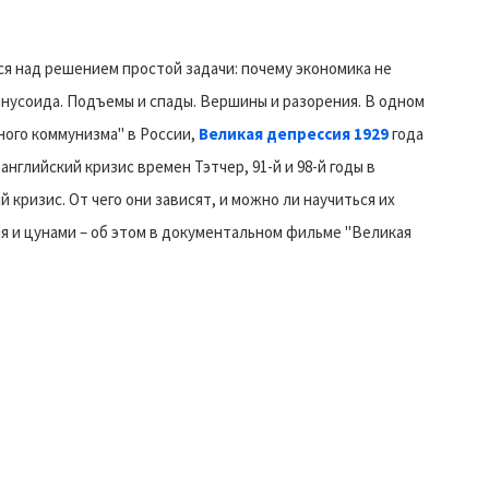
я над решением простой задачи: почему экономика не
синусоида. Подъемы и спады. Вершины и разорения. В одном
ного коммунизма" в России,
Великая депрессия 1929
года
английский кризис времен Тэтчер, 91-й и 98-й годы в
кризис. От чего они зависят, и можно ли научиться их
я и цунами – об этом в документальном фильме "Великая