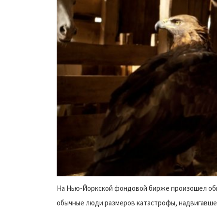
На Нью-Йоркской фондовой бирже произошел обва
обычные люди размеров катастрофы, надвигавшей