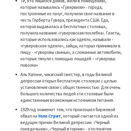
Те, кто лишился домов, жили в помещениях,
которые назывались «Гувервили» - города,
построенные из лачуг, получили свое название в
честь Герберта Гувера, президента США. Еда,
которая выдавалась в бесплатных столовых,
получила название «гуверовская похлебка». Газеты,
которые использовались как одеяло, называли -
«гуверовское одеяло», зайцы, которых принимали в
пищу - «гуверовы свиньи», а сломанные автомобили,
которые тянули с помощью лошадей – «гуверовы
повозки»
Аль Капоне, чикагский гангстер, в годы Великой
депрессии открыл бесплатную столовую с целью
установления связи с общественностью. Для очень
большого количества людей эти столовые были
единственным возможным источником питания.
1929 год знаменит тем, что произошел биржевой
обвал на
Уолл Стрит
, который считается одной из
ведущих причин Великой депрессии. «Черный
понедельник», «Черный вторник» - эти понятия