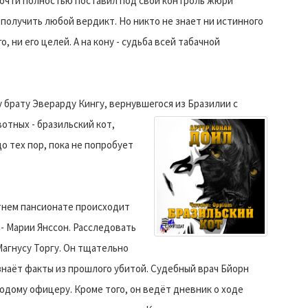
почти полностью поставил под свой контроль жюри
получить любой вердикт. Но никто не знает ни истинного
, ни его целей. А на кону - судьба всей табачной
 брату Эверарду Кингу, вернувшегося из Бразилии с
отных - бразильский кот,
о тех пор, пока не попробует
етнем пансионате происходит
- Марии Янссон. Расследовать
агнусу Торгу. Он тщательно
знаёт факты из прошлого убитой.
Судебный врач Бйорн
одому офицеру. Кроме того, он ведёт дневник о ходе