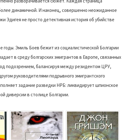
тепенно разворачивается сюжет. Каждая страница
более динамичной. И наконец, совершенно неожиданное
жи Эдигея не просто детективная история об убийстве
-е годы. Эмиль Боев бежит из социалистической Болгарии
падает в среду болгарских эмигрантов в Европе, связанных
под подозрением, балансируя между резидентом ЦРУ,
другом руководителями подрывного эмигрантского
ыполняет задание разведки НРБ: ликвидирует шпионское
ой диверсии в столице Болгарии.