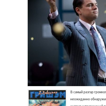
В самый разгар громко
неожиданно обнаружив