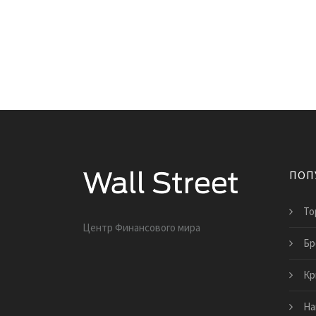
ПОП
То
Центр Финансового мира
Бр
Кр
На