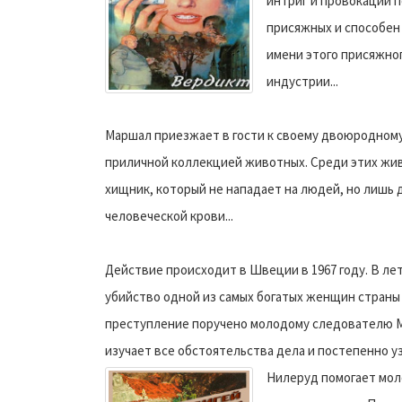
интриг и провокаций 
присяжных и способен 
имени этого присяжного
индустрии...
Маршал приезжает в гости к своему двоюродному
приличной коллекцией животных.
Среди этих жив
хищник, который не нападает на людей, но лишь д
человеческой крови...
Действие происходит в Швеции в 1967 году. В л
убийство одной из самых богатых женщин страны 
преступление поручено молодому следователю М
изучает все обстоятельства дела и постепенно у
Нилеруд помогает мол