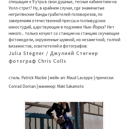
спешащие к 9 утра в свои душные, тесные кабинетики на
Уолл-стрит? Ну, в крайнем случае, где знаменитые
негритянские банды грабителей-головорезов, по
заверениям отечественной прессы и голливудских
киностудий, царствующие в подземке Нью-Йорка? Нет
никого... только кочуют со станции на станцию скучающие
фотомодели, окруженные шумной, но незаметной, толпой
визажистов, осветителей и фотографов:
Julia Stegner / Джулией Стегнер
фотограф Chris Colls
стиль: Patrick Mackie | мейк-ап: Maud Laceppe | прически:
Conrad Dornan | маникюр: Maki Sakamoto