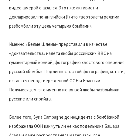
видеокамерой оказался. Этот же активист и
декларировал по-английски (!) что «вертолёты режима
разбомбили эту цель четырьмя бомбами».
Именно «Белые Шлемы» представили в качестве
«доказательства» налёта якобы российских ВВС на
гуманитарный конвой, фотографию хвостового оперения
русской «бомбы». Подлинность этой фотографии, кстати,
остаётся неподтверждённой ООН и Красным
Полумесяцем, это именно их конвой якобы разбомбили
русские или сирийцы.
Более того, Syria Campagne до инцидента с бомбёжкой
изображала ООН как чуть ли не как подельника Башара
Асада и даже распространяла материалы, где