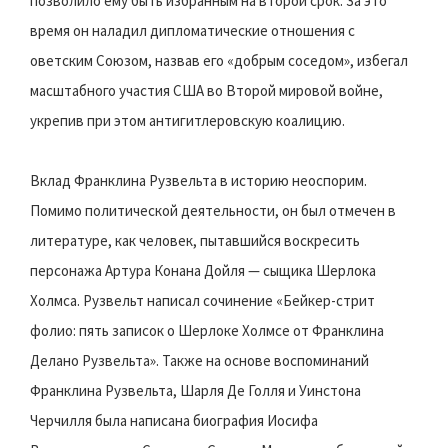
позволило ему быть избранным на второй срок. За это
время он наладил дипломатические отношения с
оветским Союзом, назвав его «добрым соседом», избегал
масштабного участия США во Второй мировой войне,
укрепив при этом антигитлеровскую коалицию.
Вклад Франклина Рузвельта в историю неоспорим.
Помимо политической деятельности, он был отмечен в
литературе, как человек, пытавшийся воскресить
персонажа Артура Конана Дойля — сыщика Шерлока
Холмса. Рузвельт написал сочинение «Бейкер-стрит
фолио: пять записок о Шерлоке Холмсе от Франклина
Делано Рузвельта». Также на основе воспоминаний
Франклина Рузвельта, Шарля Де Голля и Уинстона
Черчилля была написана биография Иосифа