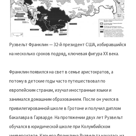
Рузвельт Франклин — 32-й президент США, избиравшийся
на несколько сроков подряд, ключевая фигура XX века.
Франклин появился на свет в семье аристократов, а
потому в детские годы часто путешествовал по
европейским странам, изучал иностранные языки и
занимался домашним образованием. После он учился в
привилегированной школе в Гротоне и получил диплом
бакалавра в Гарварде. На протяжении двух лет Рузвельт
обучался в юридической школе при Колумбийском
университете. Карьера Франклина Рузвельта началась на