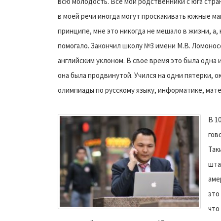
всю молодость. Все мои родственники с юга стра
в моей речи иногда могут проскакивать южные ма
принципе, мне это никогда не мешало в жизни, а,
помогало. Закончил школу №3 имени М.В. Ломонос
английским уклоном. В свое время это была одна 
она была продвинутой. Учился на одни пятерки, о
олимпиады по русскому языку, информатике, мате
В 1
гов
Так
шта
аме
это
что