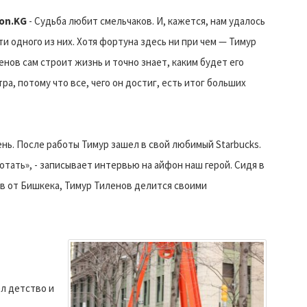
on.KG
- Судьба любит смельчаков. И, кажется, нам удалось
ти одного из них. Хотя фортуна здесь ни при чем — Тимур
енов сам строит жизнь и точно знает, каким будет его
тра, потому что все, чего он достиг, есть итог больших
ь. После работы Тимур зашел в свой любимый Starbucks.
тать», - записывает интервью на айфон наш герой. Сидя в
в от Бишкека, Тимур Тиленов делится своими
ел детство и