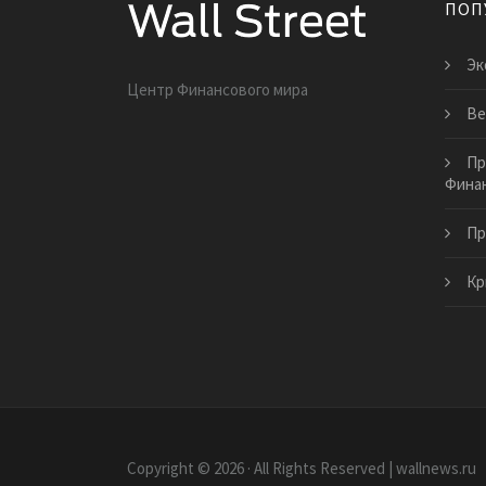
ПОП
Эк
Центр Финансового мира
Ве
Пр
Финан
Пр
Кр
Copyright © 2026 · All Rights Reserved | wallnews.ru