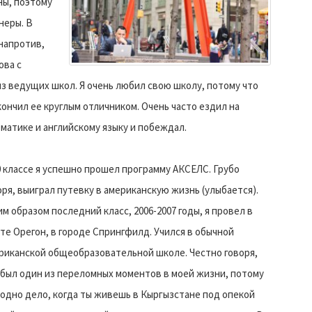
ны, поэтому
неры. В
 напротив,
ова с
из ведущих школ. Я очень любил свою школу, потому что
кончил ее круглым отличником. Очень часто ездил на
матике и английскому языку и побеждал.
0 классе я успешно прошел программу АКСЕЛС. Грубо
оря, выиграл путевку в американскую жизнь (улыбается).
им образом последний класс, 2006-2007 годы, я провел в
те Орегон, в городе Спрингфилд. Учился в обычной
риканской общеобразовательной школе. Честно говоря,
 был один из переломных моментов в моей жизни, потому
 одно дело, когда ты живешь в Кыргызстане под опекой