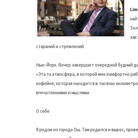
Lim
най
Тил
зав
стараний и стремлений.
Нью-Йорк. Вечер завершает очередной будний ден
«Эта та атмосфера, в которой мне комфортно рабо
кофейне, которая находится в тысячах километро
впечатлениями и мыслями.
О себе
Я родом из города Ош. Там родился и вырос, пров