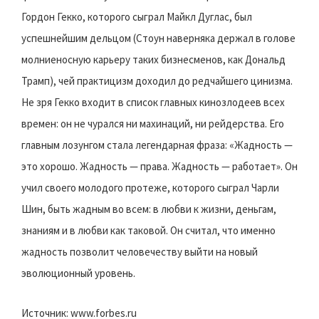
Гордон Гекко, которого сыграл Майкл Дуглас, был
успешнейшим дельцом (Стоун наверняка держал в голове
молниеносную карьеру таких бизнесменов, как Дональд
Трамп), чей практицизм доходил до редчайшего цинизма.
Не зря Гекко входит в список главных кинозлодеев всех
времен: он не чурался ни махинаций, ни рейдерства. Его
главным лозунгом стала легендарная фраза: «Жадность —
это хорошо. Жадность — права. Жадность — работает». Он
учил своего молодого протеже, которого сыграл Чарли
Шин, быть жадным во всем: в любви к жизни, деньгам,
знаниям и в любви как таковой. Он считал, что именно
жадность позволит человечеству выйти на новый
эволюционный уровень.
Источник: www.forbes.ru