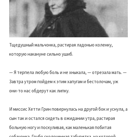
Тщедушный мальчонка, растирая ладонью коленку,
которую накануне сильно ушиб.
— Я терпела любую боль и не хныкала, — отрезала мать. —
Завтра утром пойдем к этим хапугам и бестолочам, уж
они-то нас обдерут как липку.
И миссис Хетти Грин повернулась на другой бок и уснула, а
сын так и остался сидеть в ожидании утра, растирая
больную ногу и поскуливая, как маленькая побитая
собачонка. Грубо сколоченная табуретка, на которой