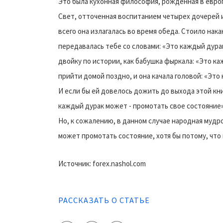
Это была кухонная философия, рожденная в евро
Свет, отточенная воспитанием четырех дочерей 
всего она излагалась во время обеда. Стоило нак
передавалась тебе со словами: «Это каждый дура
двойку по истории, как бабушка фыркала: «Это к
прийти домой поздно, и она качала головой: «Это
И если бы ей довелось дожить до выхода этой кн
каждый дурак может - промотать свое состояние»
Но, к сожалению, в данном случае народная мудр
может промотать состояние, хотя бы потому, что
Источник: forex.nashol.com
РАССКАЗАТЬ О СТАТЬЕ