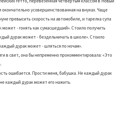
пейских гетто, перевезенная четвертым классом в Новый
и окончательно усовершенствованная на внуках. Чаще
ануне превысить скорость на автомобиле, и тарелка супа
к может - гонять как сумасшедший». Стоило получить
аждый дурак может - бездельничать в школе». Стоило
 каждый дурак может - шляться по ночам».
иги в свет, она бы непременно прокомментировала: «Это
.
ость ошибается. Прости меня, бабушка. Не каждый дурак
 не каждый дурак может его нажить.