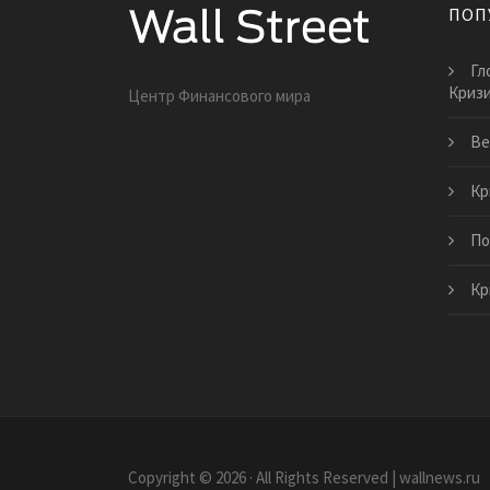
ПОП
Гл
Криз
Центр Финансового мира
Ве
Кр
По
Кр
Copyright © 2026 · All Rights Reserved | wallnews.ru