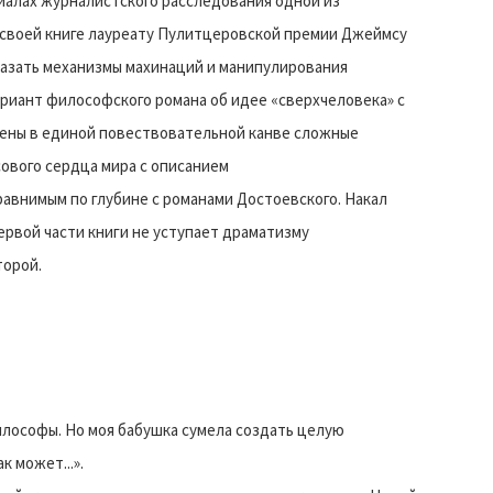
риалах журналистского расследования одной из
В своей книге лауреату Пулитцеровской премии Джеймсу
казать механизмы махинаций и манипулирования
риант философского романа об идее «сверхчеловека» с
щены в единой повествовательной канве сложные
ового сердца мира с описанием
равнимым по глубине с романами Достоевского. Накал
ервой части книги не уступает драматизму
торой.
философы. Но моя бабушка сумела создать целую
 может...».