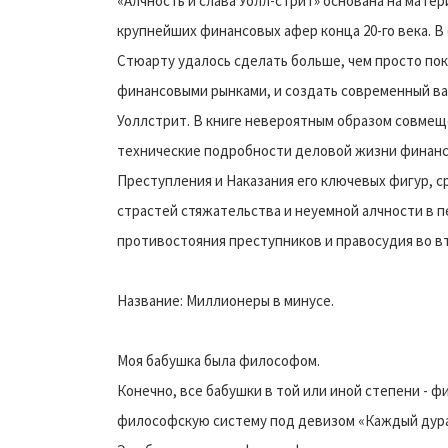
«Алчность и слава Уолл-стрит» основана на мате
крупнейших финансовых афер конца 20-го века. 
Стюарту удалось сделать больше, чем просто по
финансовыми рынками, и создать современный ва
Уоллстрит. В книге невероятным образом совме
технические подробности деловой жизни финанс
Преступления и Наказания его ключевых фигур, с
страстей стяжательства и неуемной алчности в п
противостояния преступников и правосудия во в
Название: Миллионеры в минусе.
Моя бабушка была философом.
Конечно, все бабушки в той или иной степени - 
философскую систему под девизом «Каждый дурак