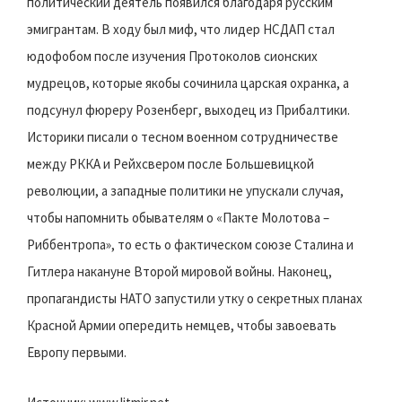
политический деятель появился благодаря русским
эмигрантам. В ходу был миф, что лидер НСДАП стал
юдофобом после изучения Протоколов сионских
мудрецов, которые якобы сочинила царская охранка, а
подсунул фюреру Розенберг, выходец из Прибалтики.
Историки писали о тесном военном сотрудничестве
между РККА и Рейхсвером после Большевицкой
революции, а западные политики не упускали случая,
чтобы напомнить обывателям о «Пакте Молотова –
Риббентропа», то есть о фактическом союзе Сталина и
Гитлера накануне Второй мировой войны. Наконец,
пропагандисты НАТО запустили утку о секретных планах
Красной Армии опередить немцев, чтобы завоевать
Европу первыми.