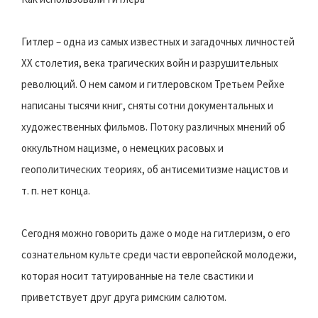
Гитлер – одна из самых известных и загадочных личностей
XX столетия, века трагических войн и разрушительных
революций. О нем самом и гитлеровском Третьем Рейхе
написаны тысячи книг, сняты сотни документальных и
художественных фильмов. Потоку различных мнений об
оккультном нацизме, о немецких расовых и
геополитических теориях, об антисемитизме нацистов и
т. п. нет конца.
Сегодня можно говорить даже о моде на гитлеризм, о его
сознательном культе среди части европейской молодежи,
которая носит татуированные на теле свастики и
приветствует друг друга римским салютом.