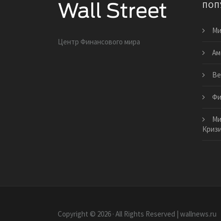
ПОП
Ми
Центр Финансового мира
Ам
Ве
Фи
Ми
Кризи
Copyright © 2026 · All Rights Reserved | wallnews.ru