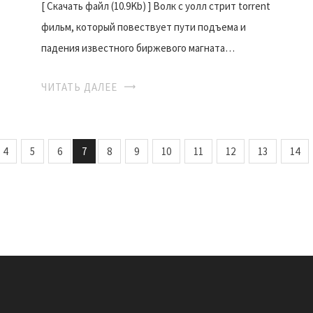
[ Скачать файл (10.9Kb) ] Волк с уолл стрит torrent
фильм, который повествует пути подъема и
падения известного биржевого магната…
ЧИТАТЬ ДАЛЕЕ
4
5
6
7
8
9
10
11
12
13
14