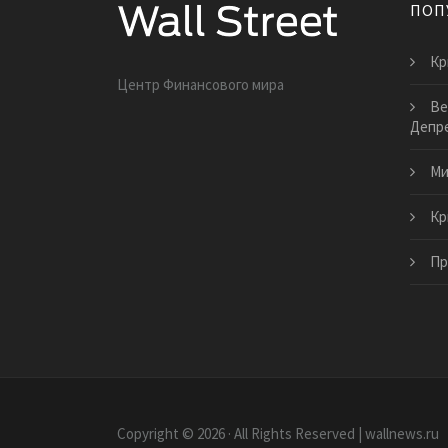
ПОП
Кр
Центр Финансового мира
Ве
Депр
Ми
Кр
Пр
Copyright © 2026 · All Rights Reserved | wallnews.ru