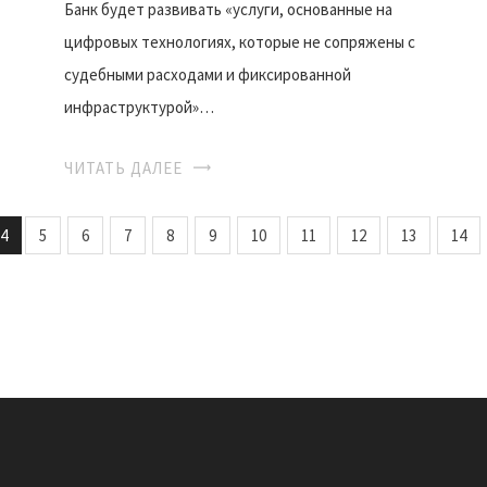
Банк будет развивать «услуги, основанные на
цифровых технологиях, которые не сопряжены с
судебными расходами и фиксированной
инфраструктурой»…
ЧИТАТЬ ДАЛЕЕ
4
5
6
7
8
9
10
11
12
13
14