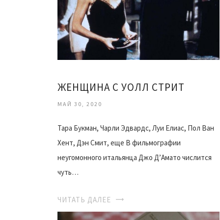
ЖЕНЩИНА С УОЛЛ СТРИТ
МАЙ 30, 2020
Тара Букман, Чарли Эдвардс, Луи Елиас, Пол Ван
Хент, Дэн Смит, еще В фильмографии
неугомонного итальянца Джо Д’Амато числится
чуть…
ЧИТАТЬ ДАЛЕЕ